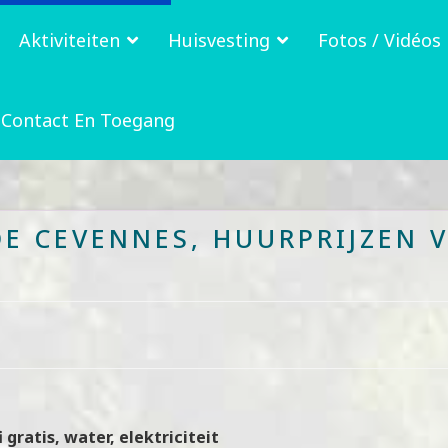
Aktiviteiten
Huisvesting
Fotos / Vidéos
Contact En Toegang
DE CEVENNES, HUURPRIJZEN 
ratis, water, elektriciteit