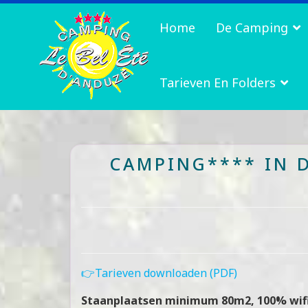
Home
De Camping
Tarieven En Folders
CAMPING**** IN 
👉Tarieven downloaden (PDF)
Staanplaatsen minimum 80m2, 100% wifi g