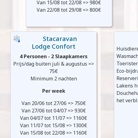
Van 15/08 tot 22/08 => 980€
Van 22/08 tot 29/08 => 800€
Stacaravan
Lodge Confort
Huisdier
Wasmach
4 Personen - 2 Slaapkamers
Toeristen
Prijs/dag buiten juli & augustus =>
Eco-bijd
75€
Reserver
Minimum 2 nachten
Lakens hu
Per week
Doucheha
het verbli
Van 20/06 tot 27/06 => 750€
Van 27/06 tot 04/07 => 930€
Van 04/07 tot 11/07 => 1160€
Van 11/07 tot 15/08 => 1300€
Van 15/08 tot 22/08 => 1160€