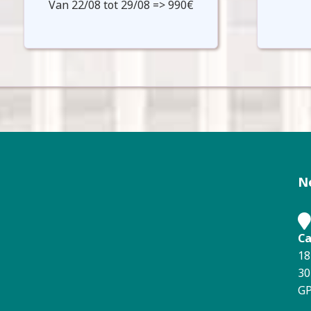
Van 22/08 tot 29/08 => 990€
N
Ca
18
30
GP