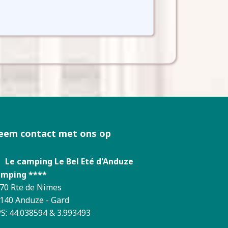
eem contact met ons op
Le camping Le Bel Eté d'Anduze
mping ****
70 Rte de Nîmes
140 Anduze - Gard
S: 44.038594 & 3.993493