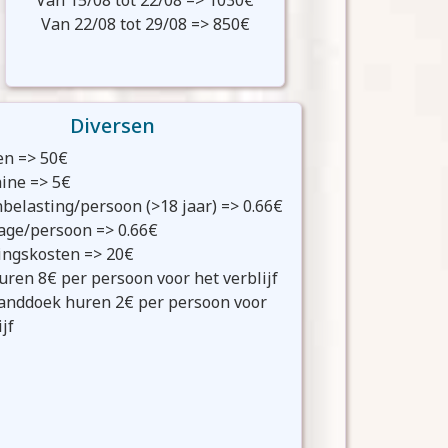
Van 15/08 tot 22/08 => 1030€
Van 22/08 tot 29/08 => 850€
Diversen
en => 50€
ine => 5€
belasting/persoon (>18 jaar) => 0.66€
rage/persoon => 0.66€
ingskosten => 20€
ren 8€ per persoon voor het verblijf
nddoek huren 2€ per persoon voor
jf