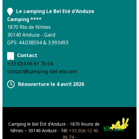
Le camping Le Bel Eté d'Anduze
Camping ****
1870 Rte de Nîmes
30140 Anduze - Gard
GPS: 44.038594 & 3.993493
Contact
+33 (0)4 66 61 76 04
contact@camping-bel-ete.com
Réouverture le 4 avril 2026
Camping le Bel Été d'Anduze - 1870 Route de
Nîmes – 30140 Anduze - Tél:
+33 (0)6 12 40
96 74
-