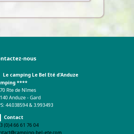
ontactez-nous
Le camping Le Bel Eté d'Anduze
mping ****
70 Rte de Nîmes
140 Anduze - Gard
S: 44.038594 & 3.993493
Contact
3 (0)4 66 61 76 04
ntact@camping-bel-ete.com