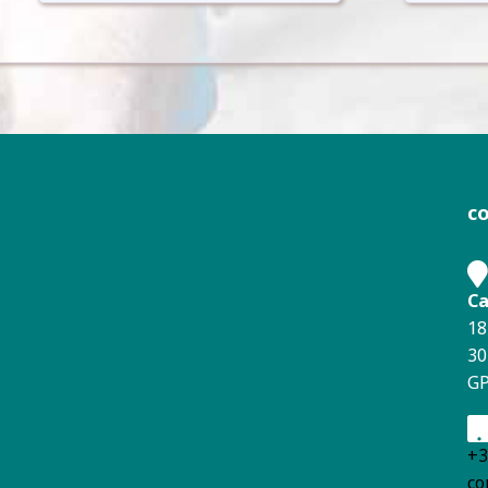
c
Ca
18
30
GP
+3
co