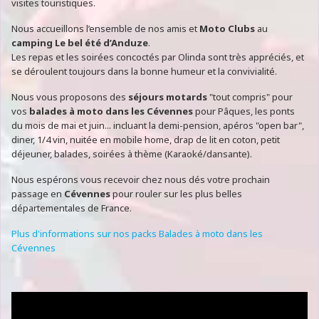
visites touristiques.
Nous accueillons l’ensemble de nos amis et
Moto Clubs
au
camping Le bel été d’Anduze
.
Les repas et les soirées concoctés par Olinda sont très appréciés, et
se déroulent toujours dans la bonne humeur et la convivialité.
Nous vous proposons des
séjours motards
"tout compris" pour
vos
balades à moto dans les Cévennes
pour Pâques, les ponts
du mois de mai et juin... incluant la demi-pension, apéros "open bar",
diner, 1/4 vin, nuitée en mobile home, drap de lit en coton, petit
déjeuner, balades, soirées à thème (Karaoké/dansante).
Nous espérons vous recevoir chez nous dés votre prochain
passage en
Cévennes
pour rouler sur les plus belles
départementales de France.
Plus d'informations sur nos packs Balades à moto dans les
Cévennes