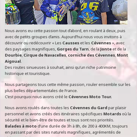
Nous avons eu cette passion tout d’abord, en roulant à deux, puis
avec de petits groupes d’amis. Aujourd’hui nous vous invitons à
découvrir ou redécouvrir « Les
Causses
et les
Cévennes
», avec
des paysages magnifiques,
Gorges du Tarn
, de la
Jonte
et de la
Dourbie
,
Cirque de Navacelles
,
corniche des Cévennes
,
Mont
Aigoual
.
Des routes sinueuses à souhait, ainsi qu’un riche patrimoine
historique et touristique.
Nous partageons tous cette même passion, rouler ensemble sur les
plus belles départementales de France.
C’est pourquoi nous avons créé le
Cévennes Moto Tour.
Nous avons roulés dans toutes les
Cévennes du Gard
par plaisir
personnel et avons créés des itinéraires spécifiques
Motards
où la
sécurité et le bien-être de toutes et tous sont nos priorités.
Balades à moto
d’une durée de 3h à 8h, de 200 à 400KM, toujours
en passant par des sites naturels magnifiques, agrémentés de