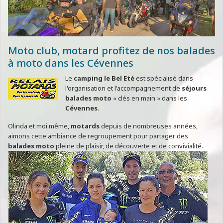
Moto club, motard profitez de nos balades
à moto dans les Cévennes
Le
camping le Bel Eté
est spécialisé dans
l'organisation et l'accompagnement de
séjours
balades moto
« clés en main » dans les
Cévennes
.
Olinda et moi même,
motards
depuis de nombreuses années,
aimons cette ambiance de regroupement pour partager des
balades moto
pleine de plaisir, de découverte et de convivialité.