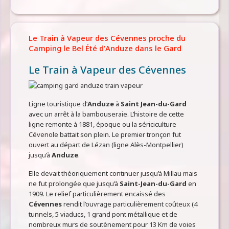
Le Train à Vapeur des Cévennes proche du
Camping le Bel Été d'Anduze dans le Gard
Le Train à Vapeur des Cévennes
Ligne touristique d’
Anduze
à
Saint Jean-du-Gard
avec un arrêt à la bambouseraie. L’histoire de cette
ligne remonte à 1881, époque ou la sériciculture
Cévenole battait son plein. Le premier tronçon fut
ouvert au départ de Lézan (ligne Alès-Montpellier)
jusqu’à
Anduze
.
Elle devait théoriquement continuer jusqu’à Millau mais
ne fut prolongée que jusqu’à
Saint-Jean-du-Gard
en
1909. Le relief particulièrement encaissé des
Cévennes
rendit l’ouvrage particulièrement coûteux (4
tunnels, 5 viaducs, 1 grand pont métallique et de
nombreux murs de soutènement pour 13 Km de voies