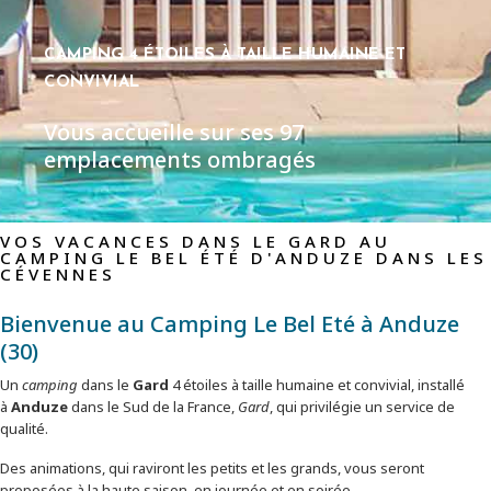
CAMPING 4 ÉTOILES À TAILLE HUMAINE ET
CONVIVIAL
Vous accueille sur ses 97
emplacements ombragés
VOS VACANCES DANS LE GARD AU
CAMPING LE BEL ÉTÉ D'ANDUZE DANS LES
CÉVENNES
Bienvenue au Camping Le Bel Eté à Anduze
(30)
Un
camping
dans le
Gard
4 étoiles à taille humaine et convivial, installé
à
Anduze
dans le Sud de la France,
Gard
, qui privilégie un service de
qualité.
Des animations, qui raviront les petits et les grands, vous seront
proposées à la haute saison, en journée et en soirée.