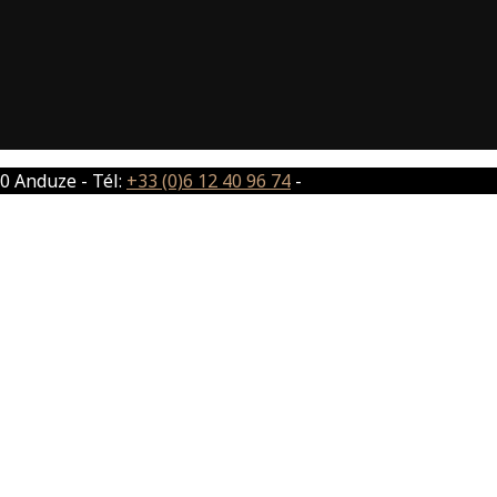
0 Anduze - Tél:
+33 (0)6 12 40 96 74
-