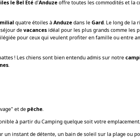
les le Bel Eté
d'
Anduze
offre toutes les commodités et la c
milial
quatre étoiles à
Anduze
dans le
Gard
. Le long de la 
 séjour de
vacances
idéal pour les plus grands comme les pl
ilégiée pour ceux qui veulent profiter en famille ou entre a
attes ! Les chiens sont bien entendu admis sur notre
camp
nnes
.
vage" et de
pêche
.
onible à partir du Camping quelque soit votre emplacement
ur un instant de détente, un bain de soleil sur la plage ou 