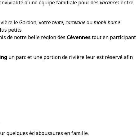
onvivialité d'une équipe familiale pour des
vacances
entre
rivière le Gardon, votre
tente
,
caravane
ou
mobil-home
us petits.
mis de notre belle région des
Cévennes
tout en participant
ing
un parc et une portion de rivière leur est réservé afin
.
pour quelques éclaboussures en famille.