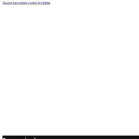
FaLang translation system by Faboba