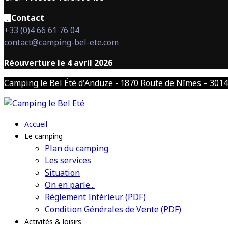
Contact
+33 (0)4 66 61 76 04
contact@camping-bel-ete.com
Réouverture le 4 avril 2026
Camping le Bel Été d'Anduze - 1870 Route de Nîmes – 3014
Accueil
Le camping
Plan du camping
Les services
Situation
On en parle...
Réglement Intérieur (PDF)
Condition Générales de Vente (PDF)
Activités & loisirs