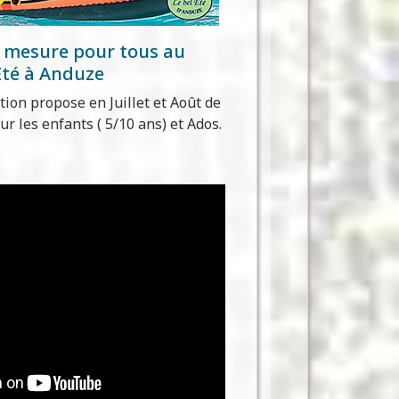
r mesure pour tous au
Eté à Anduze
ion propose en Juillet et Août de
ur les enfants ( 5/10 ans) et Ados.